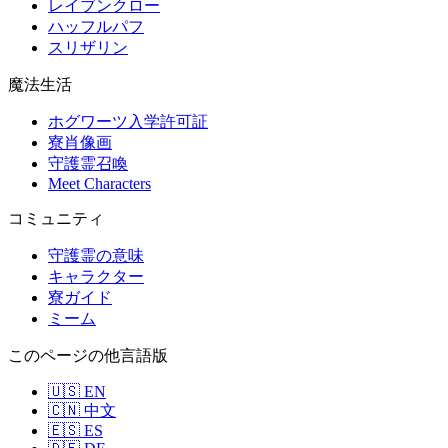
レイブンクロー
ハッフルパフ
スリザリン
魔法生活
ホグワーツ入学許可証
寮肖像画
守護霊召喚
Meet Characters
コミュニティ
守護霊の意味
キャラクター
寮ガイド
ミーム
このページの他言語版
🇺🇸 EN
🇨🇳 中文
🇪🇸 ES