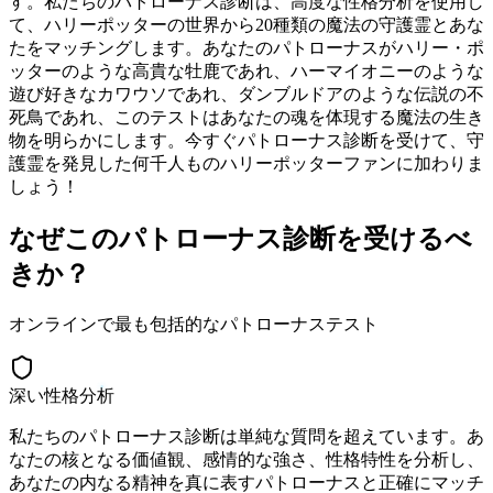
す。私たちのパトローナス診断は、高度な性格分析を使用し
て、ハリーポッターの世界から20種類の魔法の守護霊とあな
たをマッチングします。あなたのパトローナスがハリー・ポ
ッターのような高貴な牡鹿であれ、ハーマイオニーのような
遊び好きなカワウソであれ、ダンブルドアのような伝説の不
死鳥であれ、このテストはあなたの魂を体現する魔法の生き
物を明らかにします。今すぐパトローナス診断を受けて、守
護霊を発見した何千人ものハリーポッターファンに加わりま
しょう！
なぜこのパトローナス診断を受けるべ
きか？
オンラインで最も包括的なパトローナステスト
深い性格分析
私たちのパトローナス診断は単純な質問を超えています。あ
なたの核となる価値観、感情的な強さ、性格特性を分析し、
あなたの内なる精神を真に表すパトローナスと正確にマッチ