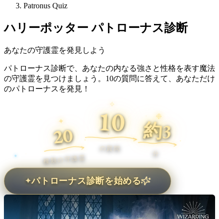
Patronus Quiz
ハリーポッター パトローナス診断
あなたの守護霊を発見しよう
パトローナス診断で、あなたの内なる強さと性格を表す魔法
の守護霊を見つけましょう。10の質問に答えて、あなただけ
のパトローナスを発見！
✧
10
❉
✦
約
3
20
の質問
分
種類の守護霊
パトローナス診断を始める
✦