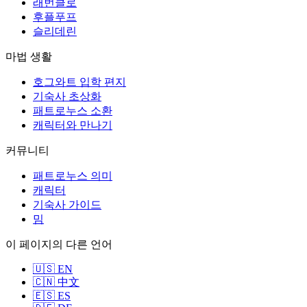
래번클로
후플푸프
슬리데린
마법 생활
호그와트 입학 편지
기숙사 초상화
패트로누스 소환
캐릭터와 만나기
커뮤니티
패트로누스 의미
캐릭터
기숙사 가이드
밈
이 페이지의 다른 언어
🇺🇸 EN
🇨🇳 中文
🇪🇸 ES