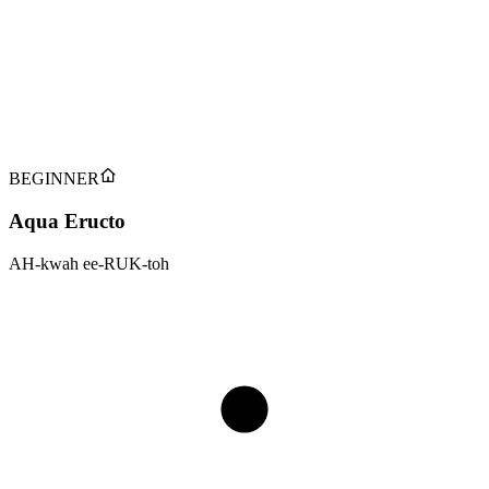
Reveals invisible ink and hidden messages
Verbal
:
Type
Chamber of Secrets
:
Première Apparition
:
Utilisateurs Notables
Hermione Granger
Tap to flip back
BEGINNER
Aqua Eructo
AH-kwah ee-RUK-toh