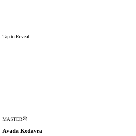
Tap to Reveal
Enchantements
Ascendio
Lifts the caster high into the air
Verbal
:
Type
Goblet of Fire
:
Première Apparition
:
Utilisateurs Notables
Harry Potter
Tap to flip back
MASTER
Avada Kedavra