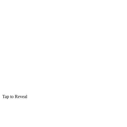
Tap to Reveal
Enchantements
Aparecium