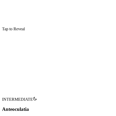
Tap to Reveal
Métamorphose
Animagus Transformation
Allows a witch or wizard to transform into a specific animal
Non verbal
:
Type
Prisoner of Azkaban
:
Première Apparition
:
Utilisateurs Notables
Peter Pettigrew
Sirius Black
James Potter
Tap to flip back
INTERMEDIATE
Anteoculatia