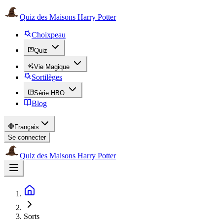
Quiz des Maisons Harry Potter
Choixpeau
Quiz
Vie Magique
Sortilèges
Série HBO
Blog
Français
Se connecter
Quiz des Maisons Harry Potter
Sorts