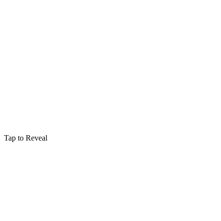
Tap to Reveal
Domestiques
Aqua Eructo
Creates a large spout of water from the wand
Verbal
:
Type
Prisoner of Azkaban (game)
:
Première Apparition