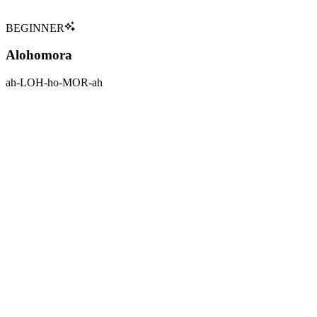
Tap to flip back
BEGINNER
Alohomora
ah-LOH-ho-MOR-ah