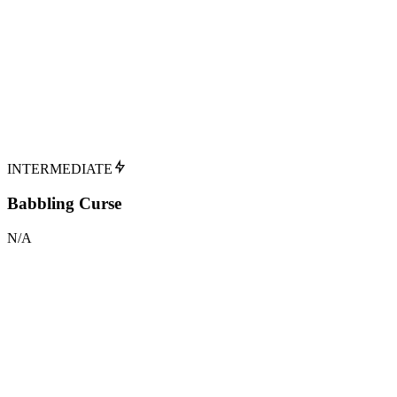
Conjures a flock of birds from the wand tip
Verbal
:
Type
Goblet of Fire
:
Première Apparition
:
Utilisateurs Notables
Mr. Ollivander
Hermione Granger
Tap to flip back
INTERMEDIATE
Babbling Curse
N/A