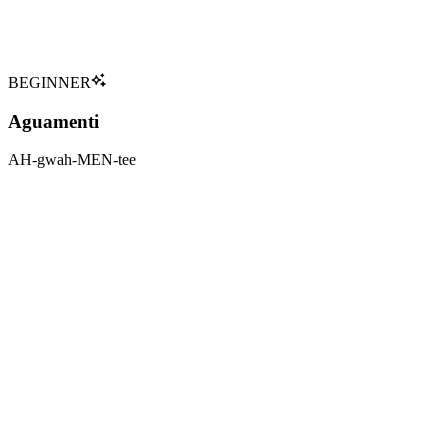
Harry Potter
Tap to flip back
BEGINNER
Aguamenti
AH-gwah-MEN-tee