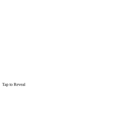
Tap to Reveal
Enchantements
Accio
Summons an object to the caster