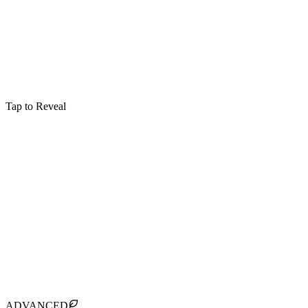
Tap to Reveal
Enchantements
Alohomora
Unlocks doors and windows
Verbal
:
Type
Philosopher's Stone
:
Première Apparition
Colloportus
:
Contre-sort
:
Utilisateurs Notables
Harry Potter
Hermione Granger
Tap to flip back
ADVANCED