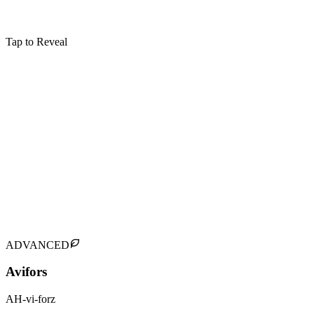
Tap to Reveal
Sortilèges Impardonnables
Avada Kedavra
Instantly kills the target (Killing Curse)
Verbal
:
Type
Green
:
Couleur de Lumière
Goblet of Fire
:
Première Apparition
:
Utilisateurs Notables
Death Eaters
Bellatrix Lestrange
Lord Voldemort
Tap to flip back
ADVANCED
Avifors
AH-vi-forz