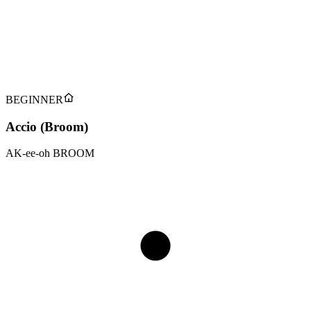
Verbal
:
Type
Goblet of Fire
:
Première Apparition
:
Utilisateurs Notables
Molly Weasley
Hermione Granger
Harry Potter
Tap to flip back
BEGINNER
Accio (Broom)
AK-ee-oh BROOM