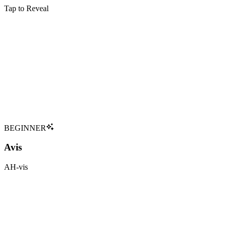
Tap to Reveal
Métamorphose
Avifors
Transforms objects into birds
Verbal
:
Type
Chamber of Secrets (game)
:
Première Apparition
Tap to flip back
BEGINNER
Avis
AH-vis