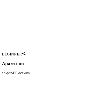
Anti-Cheating Spell
Prevents cheating on exams
Verbal
:
Type
Philosopher's Stone
:
Première Apparition
:
Utilisateurs Notables
Hogwarts Professors
Tap to flip back
BEGINNER
Aparecium
ah-par-EE-see-um