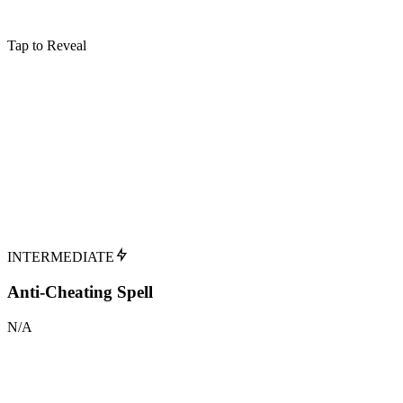
Tap to Reveal
Sortilèges Maléfiques
Anteoculatia
Causes antlers to grow on the target's head
Verbal
:
Type
Order of the Phoenix
:
Première Apparition
Tap to flip back
INTERMEDIATE
Anti-Cheating Spell
N/A