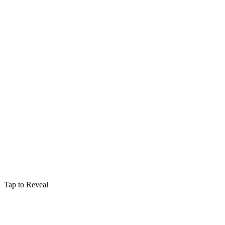
Tap to Reveal
Enchantements
Avis