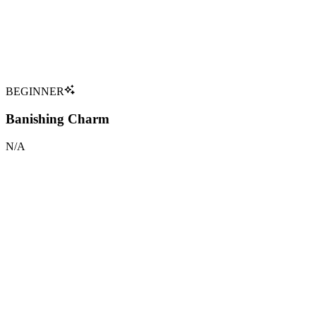
Verbal
:
Type
Chamber of Secrets
:
Première Apparition
:
Utilisateurs Notables
Gilderoy Lockhart (victim)
Tap to flip back
BEGINNER
Banishing Charm
N/A