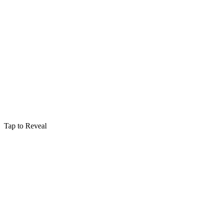
Tap to Reveal
Domestiques
Accio (Broom)
Summons a broomstick to the caster
Verbal
:
Type
Goblet of Fire
:
Première Apparition
:
Utilisateurs Notables