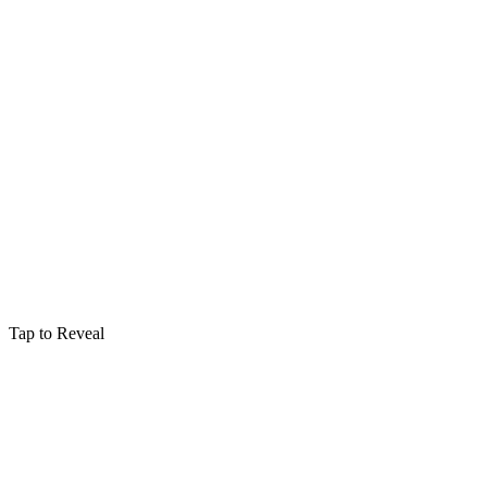
Tap to Reveal
Mauvais Sorts
Babbling Curse
Causes uncontrollable babbling